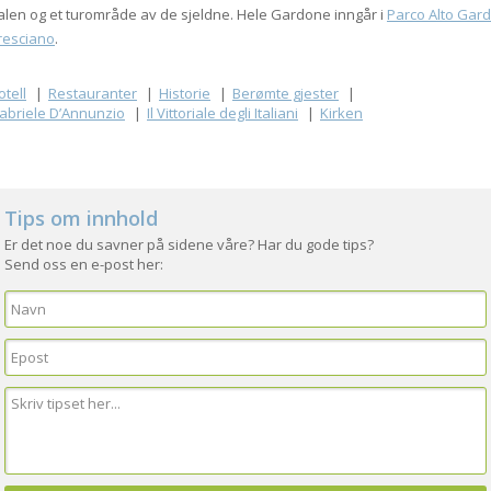
alen og et turområde av de sjeldne. Hele Gardone inngår i
Parco Alto Gar
resciano
.
otell
Restauranter
Historie
Berømte gjester
abriele D’Annunzio
Il Vittoriale degli Italiani
Kirken
Tips om innhold
Er det noe du savner på sidene våre? Har du gode tips?
Send oss en e-post her: