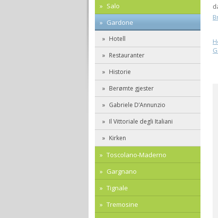
Salo
d
B
Gardone
Hotell
H
G
Restauranter
Historie
Berømte gjester
Gabriele D’Annunzio
Il Vittoriale degli Italiani
Kirken
Toscolano-Maderno
Gargnano
Tignale
Tremosine