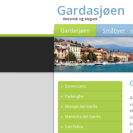
Gardasjøen
Historisk og elegant
Gardasjøen
Småbyer - v
Desenzano
Padenghe
G
v
Moniga del Garda
M
Manerba del Garda
G
b
San Felice
g