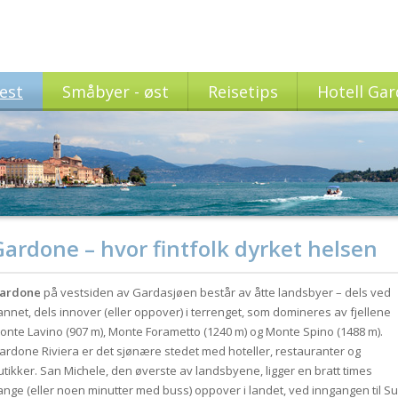
est
Småbyer - øst
Reisetips
Hotell Ga
Gardone – hvor fintfolk dyrket helsen
ardone
på vestsiden av Gardasjøen består av åtte landsbyer – dels ved
annet, dels innover (eller oppover) i terrenget, som domineres av fjellene
onte Lavino (907 m), Monte Forametto (1240 m) og Monte Spino (1488 m).
ardone Riviera er det sjønære stedet med hoteller, restauranter og
utikker. San Michele, den øverste av landsbyene, ligger en bratt times
ange (eller noen minutter med buss) oppover i landet, ved inngangen til Su